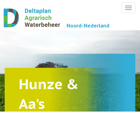
Togg
navi
Noord-Nederland
Hunze &
Aa's
Groningen
Verminderen perceel- en