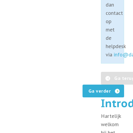
dan
contact
op
met
de
helpdesk
via
info@da
Ga teru
Ga verder
Intro
Hartelijk
welkom
bij het