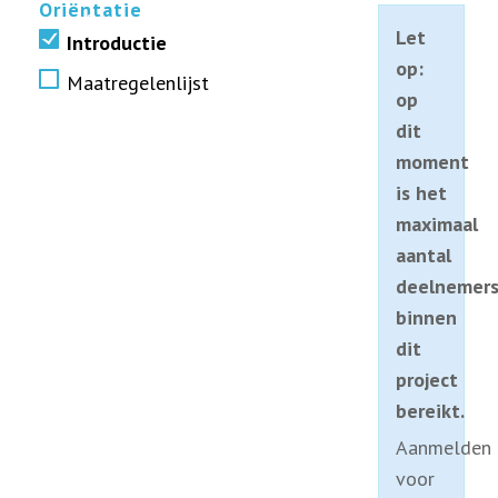
Oriëntatie
erfemissie Groningen
Let
Introductie
op:
Maatregelenlijst
op
dit
moment
is het
maximaal
aantal
deelnemer
binnen
dit
project
bereikt.
Aanmelden
voor