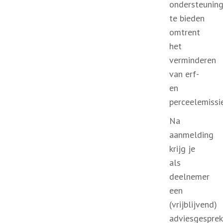
ondersteunin
te bieden
omtrent
het
verminderen
van erf-
en
perceelemissie
Na
aanmelding
krijg je
als
deelnemer
een
(vrijblijvend)
adviesgesprek