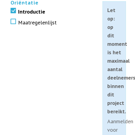
Oriëntatie
erfemissie Zuidoost Drenthe
Let
Introductie
op:
Maatregelenlijst
op
dit
moment
is het
maximaal
aantal
deelnemer
binnen
dit
project
bereikt.
Aanmelden
voor