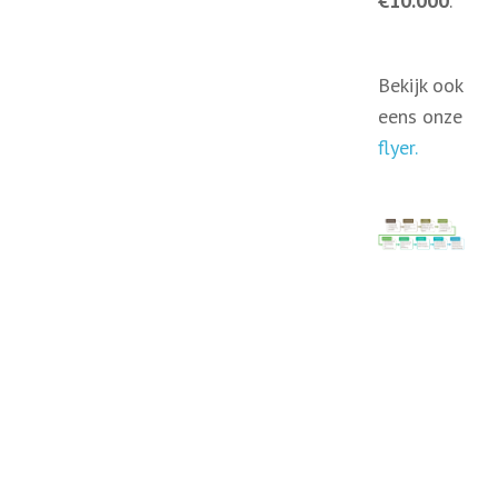
€10.000
.
Bekijk ook
eens onze
flyer.