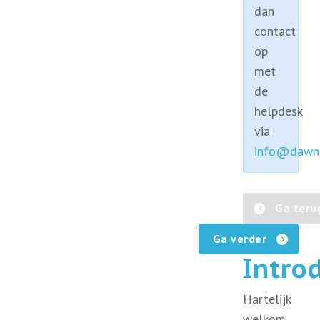
dan
contact
op
met
de
helpdesk
via
info@dawno
Ga teru
Ga verder
Intro
Hartelijk
welkom